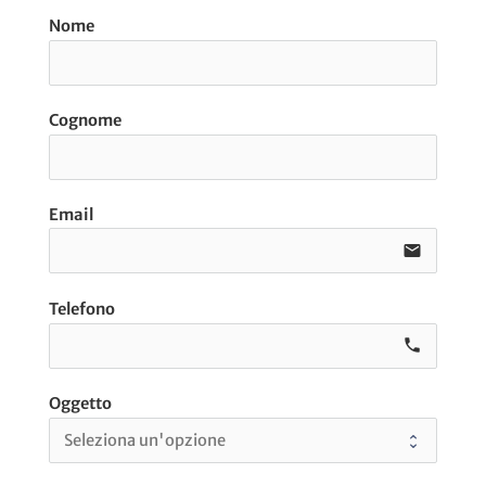
Nome
Cognome
Email
email
Telefono
call e0
Oggetto