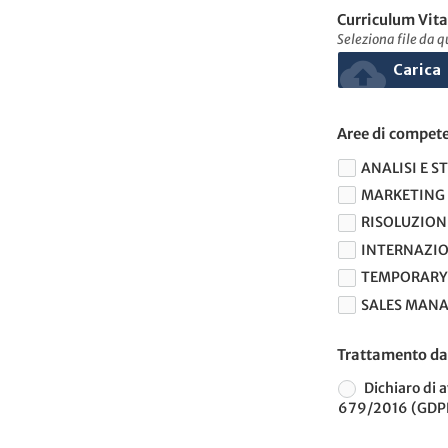
Curriculum Vit
Seleziona file da q
cloud_upload
Carica
Aree di compet
ANALISI E S
MARKETING 
RISOLUZIONE
INTERNAZIO
TEMPORARY
SALES MAN
Trattamento da
Dichiaro di 
679/2016 (GDP