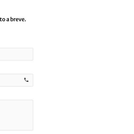
to a breve.
call e0b0