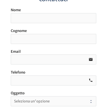
Nome
Cognome
Email
email
Telefono
call e0
Oggetto