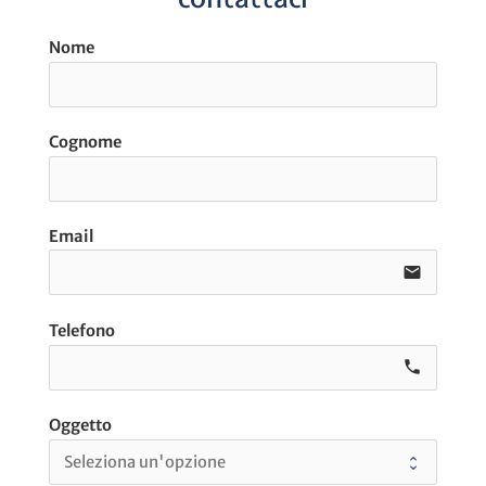
Nome
Cognome
Email
email
Telefono
call e0
Oggetto