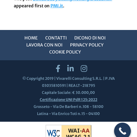
appeared first on
PMI.it
.
HOME
CONTATTI
DICONO DI NOI
LAVORA CON NOI
PRIVACY POLICY
COOKIE POLICY
© Copyright 2019 | Vivarelli Consulting S.R.L. | P.IVA
03035810591 | REA LT-218795
Capitale Sociale: € 30.000,00
Certificazione UNI PdR 125:2022
Grosseto - Via De Barberi n.108 - 58100
Latina - Via Enrico Toti n.15 - 04100