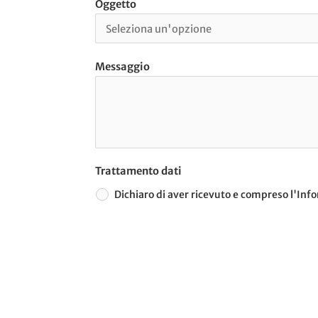
Oggetto
Messaggio
Trattamento dati
Dichiaro di aver ricevuto e compreso l'I
A
t
e