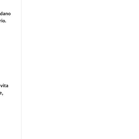
ardano
rio.
 vita
e,