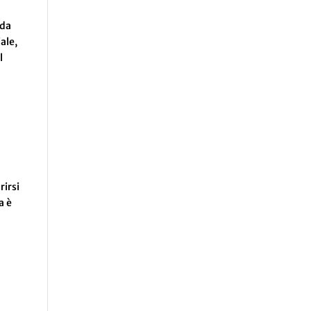
 da
ale,
l
rirsi
a è