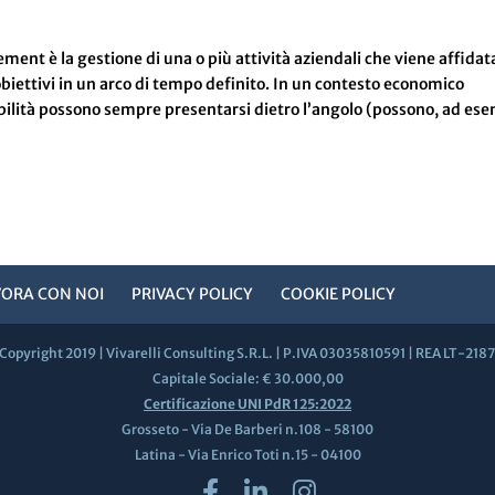
 è la gestione di una o più attività aziendali che viene affidat
 obiettivi in un arco di tempo definito. In un contesto economico
abilità possono sempre presentarsi dietro l’angolo (possono, ad es
VORA CON NOI
PRIVACY POLICY
COOKIE POLICY
Copyright 2019 | Vivarelli Consulting S.R.L. | P.IVA 03035810591 | REA LT-218
Capitale Sociale: € 30.000,00
Certificazione UNI PdR 125:2022
Grosseto - Via De Barberi n.108 - 58100
Latina - Via Enrico Toti n.15 - 04100