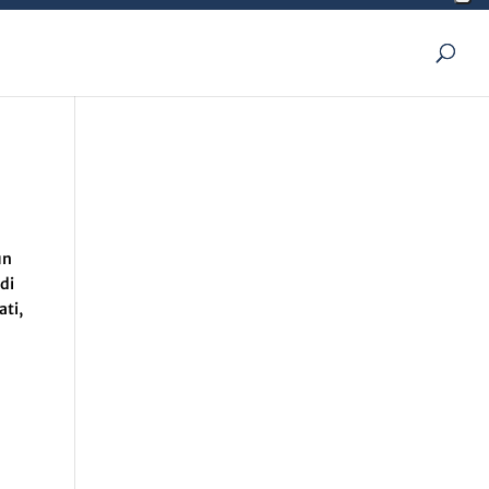
un
 di
ati,